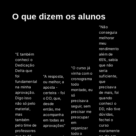
O que dizem os alunos
"Não
conseguia
melhorar
meu
rendimento
"E também
além de
conheci o
65%, sabia
Dedicação
que não
"O curso já
Delta que
seria
vinha com o
foi
suficiente,
"A resposta,
cronograma
fundamental
que
ou melhor, a
todo
na minha
precisava
aposta -
montado, eu
aprovação.
de mais, foi
certeira - foi
só
Digo isso
quando
o DD, que,
precisava
não só pelo
conheci o
desde
seguir, sem
material,
DD, não tive
então, me
precisar me
mas
dúvidas,
acompanha
preocupar
também
fechei o
em todas as
em
pelo time de
curso
aprovações"
organizar
professores
exatamente
todo o