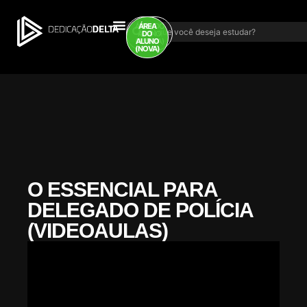
ÁREA DO
ÁREA
ALUNO
DO
(ANTIGA)
ALUNO
(NOVA)
O ESSENCIAL PARA
DELEGADO DE POLÍCIA
(VIDEOAULAS)