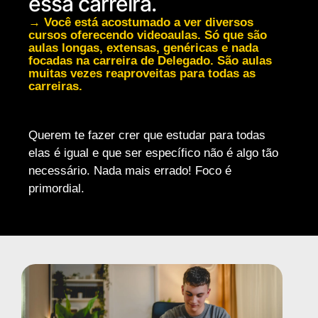
essa carreira.
→ Você está acostumado a ver diversos
cursos oferecendo videoaulas. Só que são
aulas longas, extensas, genéricas e nada
focadas na carreira de Delegado. São aulas
muitas vezes reaproveitas para todas as
carreiras.
Querem te fazer crer que estudar para todas
elas é igual e que ser específico não é algo tão
necessário. Nada mais errado! Foco é
primordial.