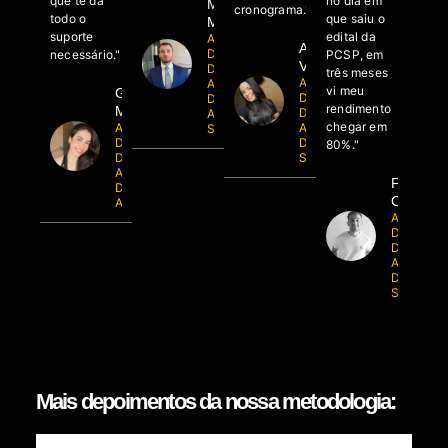
que te dá
no dia em
Matheus
cronograma."
todo o
que saiu o
Mundim
suporte
edital da
Aluno
Adríssia
Dedicação
necessário."
PCSP, em
Vieira
Delta -
três meses
Aluna do
Aprovado
vi meu
Gabriela
Dedicação
Delegado
rendimento
Muneratto
Delta -
AL, SC e
chegar em
Aluna
Aprovada
SP
Dedicação
Delegada
80%."
Delta -
SC
Aprovada
Felipe
Delegada
Costa
AL e SC
Aluno do
Dedicaçã
Delta -
Aprovado
Delegado
SC
Mais depoimentos da nossa metodologia: