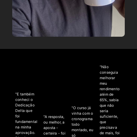
"Não
conseguia
melhorar
meu
rendimento
"E também
além de
conheci o
65%, sabia
Dedicação
que não
"O curso já
Delta que
seria
vinha com o
foi
suficiente,
"A resposta,
cronograma
fundamental
que
ou melhor, a
todo
na minha
precisava
aposta -
montado, eu
aprovação.
de mais, foi
certeira - foi
só