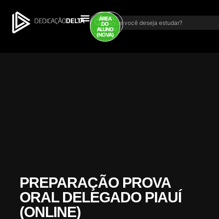
ÁREA DO
ÁREA
ALUNO
DO
(ANTIGA)
ALUNO
(NOVA)
PREPARAÇÃO PROVA
ORAL DELEGADO PIAUÍ
(ONLINE)