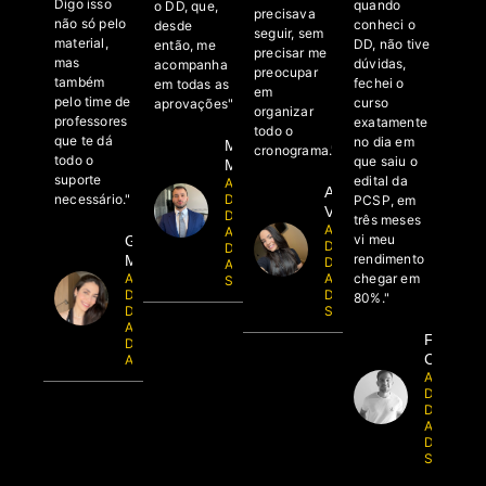
Digo isso
quando
o DD, que,
precisava
não só pelo
conheci o
desde
seguir, sem
material,
DD, não tive
então, me
precisar me
mas
dúvidas,
acompanha
preocupar
também
fechei o
em todas as
em
pelo time de
curso
aprovações"
organizar
professores
exatamente
todo o
que te dá
no dia em
Matheus
cronograma."
todo o
que saiu o
Mundim
suporte
edital da
Aluno
Adríssia
Dedicação
necessário."
PCSP, em
Vieira
Delta -
três meses
Aluna do
Aprovado
vi meu
Gabriela
Dedicação
Delegado
rendimento
Muneratto
Delta -
AL, SC e
chegar em
Aluna
Aprovada
SP
Dedicação
Delegada
80%."
Delta -
SC
Aprovada
Felipe
Delegada
Costa
AL e SC
Aluno do
Dedicaçã
Delta -
Aprovado
Delegado
SC