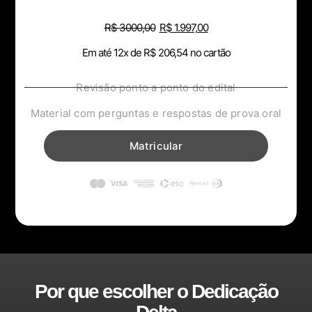
R$
3000,00
R$
1.997,00
Em até 12x de
R$
206,54
no cartão
Revisão ponto a ponto do edital
Material com perguntas e respostas de prova oral
Matricular
Por que escolher o Dedicação