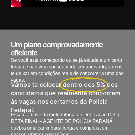
Um plano comprovadamente
eficiente
Se você
está começando
ou se
já estuda a um certo
tempo e não vem conseguindo ser aprovado
, vamos
te deixar em
condições reais de concorrer
a uma das
vagas.
Vamos te colocar
dentro dos 5%
dos
candidatos que realmente concorrem
às vagas nos certames da Polícia
Federal.
Essa é a base da metodologia do Dedicação Delta
.
RETA FINAL – AGENTE DE POLÍCIA PARANÁ
quebra uma caminhada longa e complexa em
passos simples e possíveis.