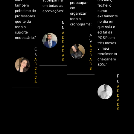
acompanha
preocupar
também
fechei o
em todas as
em
pelo time de
curso
aprovações"
organizar
professores
exatamente
todo o
que te dá
no dia em
Matheus
cronograma."
todo o
que saiu o
Mundim
suporte
edital da
Aluno
Adríssia
Dedicação
necessário."
PCSP, em
Vieira
Delta -
três meses
Aluna do
Aprovado
vi meu
Gabriela
Dedicação
Delegado
rendimento
Muneratto
Delta -
AL, SC e
chegar em
Aluna
Aprovada
SP
Dedicação
Delegada
80%."
Delta -
SC
Aprovada
Felipe
Delegada
Costa
AL e SC
Aluno do
Dedicaçã
Delta -
Aprovado
Delegado
SC