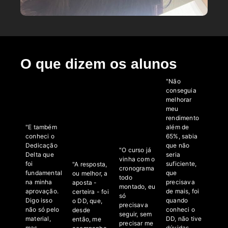
O que dizem os alunos
"Não
conseguia
melhorar
meu
rendimento
"E também
além de
conheci o
65%, sabia
Dedicação
que não
"O curso já
Delta que
seria
vinha com o
foi
suficiente,
"A resposta,
cronograma
fundamental
que
ou melhor, a
todo
na minha
precisava
aposta -
montado, eu
aprovação.
de mais, foi
certeira - foi
só
Digo isso
quando
o DD, que,
precisava
não só pelo
conheci o
desde
seguir, sem
material,
DD, não tive
então, me
precisar me
mas
dúvidas,