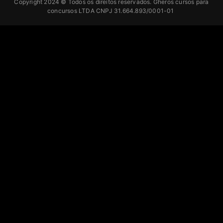
Copyright 2024 © Todos os direitos reservados. Gheros cursos para
concursos LTDA CNPJ 31.664.893/0001-01