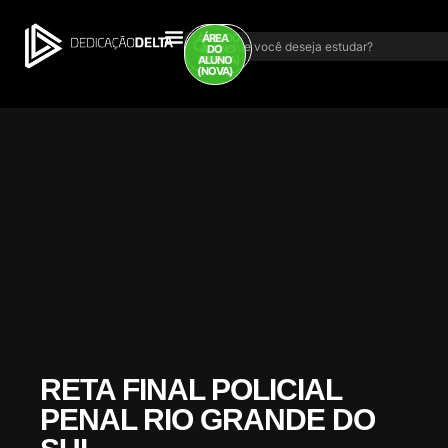
ÁREA DO
ÁREA
ALUNO
DO
(ANTIGA)
ALUNO
(NOVA)
RETA FINAL POLICIAL
PENAL RIO GRANDE DO