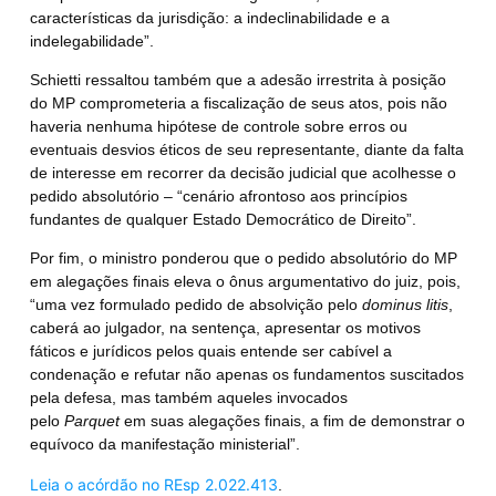
características da jurisdição: a indeclinabilidade e a
indelegabilidade”.
Schietti ressaltou também que a adesão irrestrita à posição
do MP comprometeria a fiscalização de seus atos, pois não
haveria nenhuma hipótese de controle sobre erros ou
eventuais desvios éticos de seu representante, diante da falta
de interesse em recorrer da decisão judicial que acolhesse o
pedido absolutório – “cenário afrontoso aos princípios
fundantes de qualquer Estado Democrático de Direito”.
Por fim, o ministro ponderou que o
pedido absolutório do MP
em alegações finais eleva o ônus argumentativo do juiz, pois,
“uma vez formulado pedido de absolvição pelo
dominus litis
,
caberá ao julgador, na sentença, apresentar os motivos
fáticos e jurídicos pelos quais entende ser cabível a
condenação e refutar não apenas os fundamentos suscitados
pela defesa, mas também aqueles invocados
pelo
Parquet
em suas alegações finais, a fim de demonstrar o
equívoco da manifestação ministerial”.
Leia o acórdão no REsp 2.022.413
.