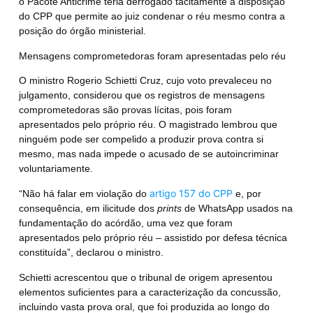
o Pacote Anticrime teria derrogado tacitamente a disposição
do CPP que permite ao juiz condenar o réu mesmo contra a
posição do órgão ministerial.
Mensagens comprometedoras foram apresentadas pelo réu
O ministro Rogerio Schietti Cruz, cujo voto prevaleceu no
julgamento, considerou que os
registros de mensagens
comprometedoras são provas lícitas, pois foram
apresentados pelo próprio réu.
O magistrado lembrou que
ninguém pode ser compelido a produzir prova contra si
mesmo, mas nada impede o acusado de se autoincriminar
voluntariamente.
artigo 157 do CPP
“Não há falar em violação do
e, por
consequência, em ilicitude dos
prints
de WhatsApp usados na
fundamentação do acórdão, uma vez que foram
apresentados pelo próprio réu – assistido por defesa técnica
constituída”,
declarou o ministro.
Schietti acrescentou que o tribunal de origem apresentou
elementos suficientes para a caracterização da concussão,
incluindo vasta prova oral, que foi produzida ao longo do