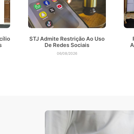
ílio
STJ Admite Restrição Ao Uso
s
De Redes Sociais
A
06/08/2026