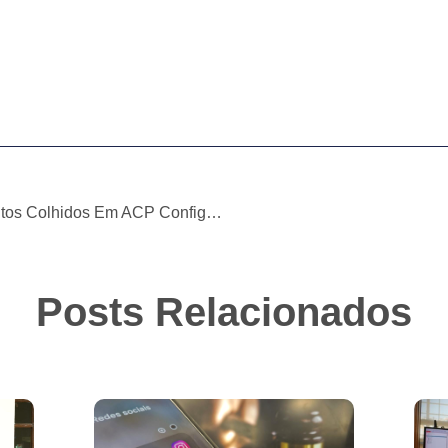
(Im) Possibilidade De Elementos Colhidos Em ACP Configurarem Justa Causa Para A Ação Penal
Posts Relacionados