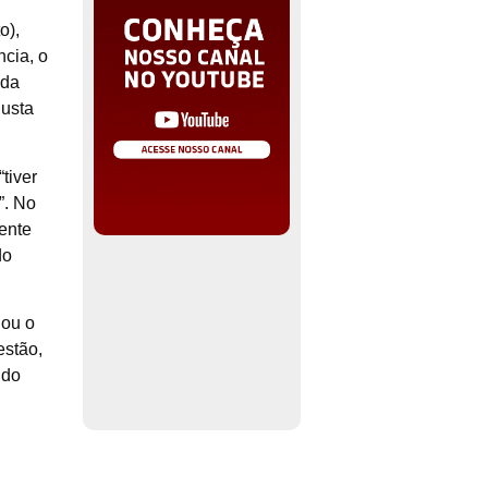
o),
ncia, o
 da
justa
tiver
”. No
mente
do
 ou o
estão,
 do