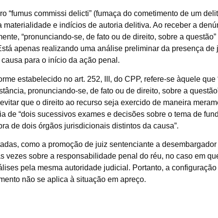
ro “fumus commissi delicti” (fumaça do cometimento de um delit
 materialidade e indícios de autoria delitiva. Ao receber a denú
ente, “pronunciando-se, de fato ou de direito, sobre a questão”
Está apenas realizando uma análise preliminar da presença de 
causa para o início da ação penal.
me estabelecido no art. 252, III, do CPP, refere-se àquele que “
stância, pronunciando-se, de fato ou de direito, sobre a questão
é evitar que o direito ao recurso seja exercido de maneira mera
ncia de “dois sucessivos exames e decisões sobre o tema de fun
ra de dois órgãos jurisdicionais distintos da causa”.
itadas, como a promoção de juiz sentenciante a desembargador
 vezes sobre a responsabilidade penal do réu, no caso em qu
ises pela mesma autoridade judicial. Portanto, a configuração
mento não se aplica à situação em apreço.