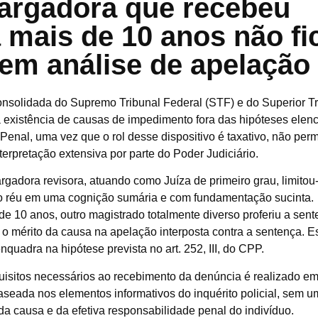
rgadora que recebeu
 mais de 10 anos não fi
em análise de apelação
onsolidada do Supremo Tribunal Federal (STF) e do Superior Tr
a existência de causas de impedimento fora das hipóteses elen
Penal, uma vez que o rol desse dispositivo é taxativo, não perm
terpretação extensiva por parte do Poder Judiciário.
adora revisora, atuando como Juíza de primeiro grau, limitou
 o réu em uma cognição sumária e com fundamentação sucinta.
e 10 anos, outro magistrado totalmente diverso proferiu a sen
o mérito da causa na apelação interposta contra a sentença. E
nquadra na hipótese prevista no art. 252, III, do CPP.
isitos necessários ao recebimento da denúncia é realizado e
aseada nos elementos informativos do inquérito policial, sem 
da causa e da efetiva responsabilidade penal do indivíduo.