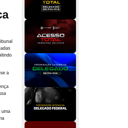
ca
ibunal
cadas
itindo
-se a
tença
ssa
m uma
uma