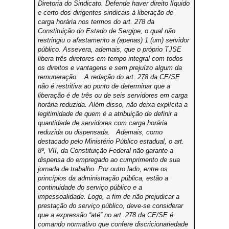
Diretoria do Sindicato. Defende haver direito líquido
e certo dos dirigentes sindicais à liberação de
carga horária nos termos do art. 278 da
Constituição do Estado de Sergipe, o qual não
restringiu o afastamento a (apenas) 1 (um) servidor
público. Assevera, ademais, que o próprio TJSE
libera três diretores em tempo integral com todos
os direitos e vantagens e sem prejuízo algum da
remuneração.
A redação do art. 278 da CE/SE
não é restritiva ao ponto de determinar que a
liberação é de três ou de seis servidores em carga
horária reduzida. Além disso, não deixa explícita a
legitimidade de quem é a atribuição de definir a
quantidade de servidores com carga horária
reduzida ou dispensada.
Ademais, como
destacado pelo Ministério Público estadual, o art.
8º, VII, da Constituição Federal não garante a
dispensa do empregado ao cumprimento de sua
jornada de trabalho. Por outro lado, entre os
princípios da administração pública, estão a
continuidade do serviço público e a
impessoalidade. Logo, a fim de não prejudicar a
prestação do serviço público, deve-se considerar
que a expressão “até” no art. 278 da CE/SE é
comando normativo que confere discricionariedade