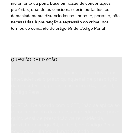
incremento da pena-base em razão de condenações
pretéritas, quando as considerar desimportantes, ou
demasiadamente distanciadas no tempo, e, portanto, não
necessárias à prevenção e repressão do crime, nos
termos do comando do artigo 59 do Código Penal”.
QUESTÃO DE FIXAÇÃO.
1) Não se aplica ao reconhecimento dos maus
antecedentes o prazo quinquenal de prescrição
da reincidência, previsto no artigo 64, inciso I, do
Código Penal.
CERTO
. De acordo com o STF, “não se aplica ao
reconhecimento dos maus antecedentes o prazo
quinquenal de prescrição da reincidência,
previsto no artigo 64, inciso I, do Código Penal,
podendo o julgador, fundamentada e